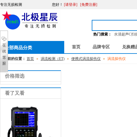
专注无损检测
您好
！
[请登录]
[免费注册]
热门搜索：
水浸超声C扫
首页
品牌专区
兑换赠
全部商品分类
您当前的位置：
首页
»
涡流检测（ET)
»
便携式涡流探伤仪
»
涡流探伤仪
价格筛选
看了又看