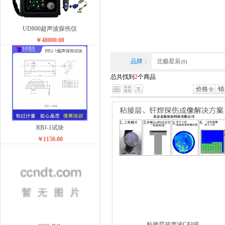
UD800超声波探伤仪
￥48000.00
品牌：
北极星辰
(1)
总共找到
2
个商品
价格
销
RBJ-1试块
￥1150.00
粘接层超声波C扫描