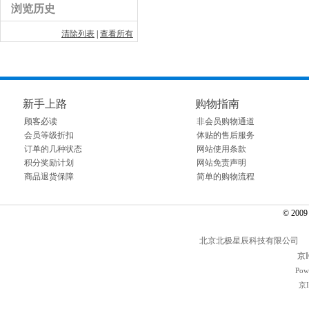
浏览历史
清除列表
|
查看所有
新手上路
购物指南
顾客必读
非会员购物通道
会员等级折扣
体贴的售后服务
订单的几种状态
网站使用条款
积分奖励计划
网站免责声明
商品退货保障
简单的购物流程
© 2009～
北京北极星辰科技有限公司 电话： 01
京I
Pow
京I