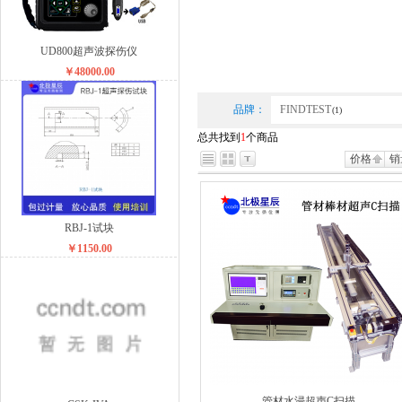
UD800超声波探伤仪
￥48000.00
品牌：
FINDTEST
(1)
总共找到
1
个商品
价格
销
RBJ-1试块
￥1150.00
管材水浸超声C扫描