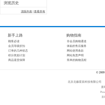
浏览历史
清除列表
|
查看所有
新手上路
购物指南
顾客必读
非会员购物通道
会员等级折扣
体贴的售后服务
订单的几种状态
网站使用条款
积分奖励计划
网站免责声明
商品退货保障
简单的购物流程
© 2009～
北京北极星辰科技有限公司 电话： 01
京I
Pow
京I